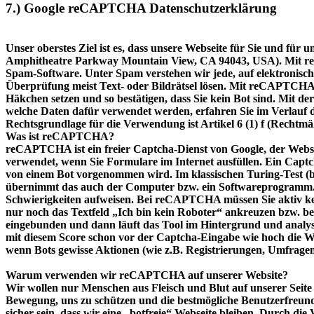
7.) Google reCAPTCHA Datenschutzerklärung
Unser oberstes Ziel ist es, dass unsere Webseite für Sie und fü
Amphitheatre Parkway Mountain View, CA 94043, USA). Mit reCA
Spam-Software. Unter Spam verstehen wir jede, auf elektronis
Überprüfung meist Text- oder Bildrätsel lösen. Mit reCAPTCHA vo
Häkchen setzen und so bestätigen, dass Sie kein Bot sind. Mit 
welche Daten dafür verwendet werden, erfahren Sie im Verlauf 
Rechtsgrundlage für die Verwendung ist Artikel 6 (1) f (Rechtmäß
Was ist reCAPTCHA?
reCAPTCHA ist ein freier Captcha-Dienst von Google, der Webse
verwendet, wenn Sie Formulare im Internet ausfüllen. Ein Captch
von einem Bot vorgenommen wird. Im klassischen Turing-Test (b
übernimmt das auch der Computer bzw. ein Softwareprogramm. Kl
Schwierigkeiten aufweisen. Bei reCAPTCHA müssen Sie aktiv ke
nur noch das Textfeld „Ich bin kein Roboter“ ankreuzen bzw. b
eingebunden und dann läuft das Tool im Hintergrund und analys
mit diesem Score schon vor der Captcha-Eingabe wie hoch die 
wenn Bots gewisse Aktionen (wie z.B. Registrierungen, Umfrage
Warum verwenden wir reCAPTCHA auf unserer Website?
Wir wollen nur Menschen aus Fleisch und Blut auf unserer Seite 
Bewegung, uns zu schützen und die bestmögliche Benutzerfreun
sicher sein, dass wir eine „botfreie“ Webseite bleiben. Durch 