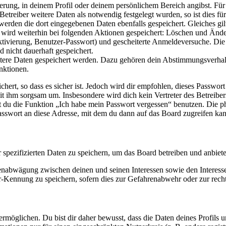
ierung, in deinem Profil oder deinem persönlichem Bereich angibst. Für
reiber weitere Daten als notwendig festgelegt wurden, so ist dies für 
 werden die dort eingegebenen Daten ebenfalls gespeichert. Gleiches gi
e wird weiterhin bei folgenden Aktionen gespeichert: Löschen und Änd
ktivierung, Benutzer-Passwort) und gescheiterte Anmeldeversuche. D
d nicht dauerhaft gespeichert.
eitere Daten gespeichert werden. Dazu gehören dein Abstimmungsverhal
nktionen.
ert, so dass es sicher ist. Jedoch wird dir empfohlen, dieses Passwor
it ihm sorgsam um. Insbesondere wird dich kein Vertreter des Betreibe
nst du die Funktion „Ich habe mein Passwort vergessen“ benutzen. Di
asswort an diese Adresse, mit dem du dann auf das Board zugreifen kan
r spezifizierten Daten zu speichern, um das Board betreiben und anbiet
ssenabwägung zwischen deinen und seinen Interessen sowie den Interes
-Kennung zu speichern, sofern dies zur Gefahrenabwehr oder zur recht
möglichen. Du bist dir daher bewusst, dass die Daten deines Profils und