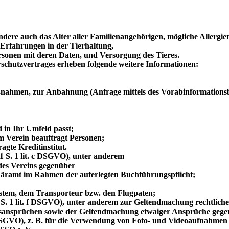
dere auch das Alter aller Familienangehörigen, mögliche Allergi
 Erfahrungen in der Tierhaltung,
sonen mit deren Daten, und Versorgung des Tieres.
schutzvertrages erheben folgende weitere Informationen:
aßnahmen, zur Anbahnung (Anfrage mittels des Vorabinformationsbo
;
 in Ihr Umfeld passt;
 Verein beauftragt Personen;
gte Kreditinstitut.
 1 S. 1 lit. c DSGVO), unter anderem
des Vereins gegenüber
näramt im Rahmen der auferlegten Buchführungspflicht;
stem, dem Transporteur bzw. den Flugpaten;
1 S. 1 lit. f DSGVO), unter anderem zur Geltendmachung rechtlich
ungsansprüchen sowie der Geltendmachung etwaiger Ansprüche gegen
. a DSGVO), z. B. für die Verwendung von Foto- und Videoaufnahmen