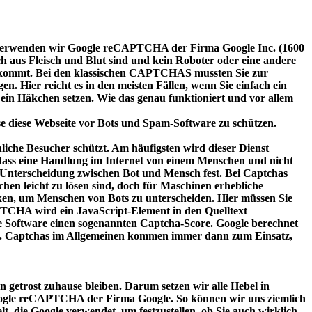
ten, verwenden wir Google reCAPTCHA der Firma Google Inc. (1600
aus Fleisch und Blut sind und kein Roboter oder eine andere
zukommt. Bei den klassischen CAPTCHAS mussten Sie zur
. Hier reicht es in den meisten Fällen, wenn Sie einfach ein
ein Häkchen setzen. Wie das genau funktioniert und vor allem
sse diese Webseite vor Bots und Spam-Software zu schützen.
che Besucher schützt. Am häufigsten wird dieser Dienst
l, dass eine Handlung im Internet von einem Menschen und nicht
 Unterscheidung zwischen Bot und Mensch fest. Bei Captchas
en leicht zu lösen sind, doch für Maschinen erhebliche
ken, um Menschen von Bots zu unterscheiden. Hier müssen Sie
PTCHA wird ein JavaScript-Element in den Quelltext
ie Software einen sogenannten Captcha-Score. Google berechnet
zw. Captchas im Allgemeinen kommen immer dann zum Einsatz,
 getrost zuhause bleiben. Darum setzen wir alle Hebel in
Google reCAPTCHA der Firma Google. So können wir uns ziemlich
 die Google verwendet, um festzustellen, ob Sie auch wirklich