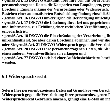
• gemäß Art. 15 DSGVO Auskunft über Ihre von uns verarbeitet
personenbezogenen Daten, die Kategorien von Empfängern, gegen
Löschung, Einschränkung der Verarbeitung oder Widerspruch, da
Bestehen einer automatisierten Entscheidungsfindung einschließl
• gemäß Art. 16 DSGVO unverzüglich die Berichtigung unrichtig
• gemäß Art. 17 DSGVO die Löschung Ihrer bei uns gespeicherte
und Information, zur Erfüllung einer rechtlichen Verpflichtun
erforderlich ist;
• gemäß Art. 18 DSGVO die Einschränkung der Verarbeitung Ihre
unrechtmäßig ist, Sie aber deren Löschung ablehnen und wir di
oder Sie gemäß Art. 21 DSGVO Widerspruch gegen die Verarbeit
• gemäß Art. 20 DSGVO Ihre personenbezogenen Daten, die Sie un
einen anderen Verantwortlichen zu verlangen und
• gemäß Art. 77 DSGVO sich bei einer Aufsichtsbehörde zu beschw
wenden.
6.) Widerspruchsrecht
Sofern Ihre personenbezogenen Daten auf Grundlage von berecht
Widerspruch gegen die Verarbeitung Ihrer personenbezogenen Dat
Widerspruchsrecht Gebrauch machen, genügt eine E-Mail an info@