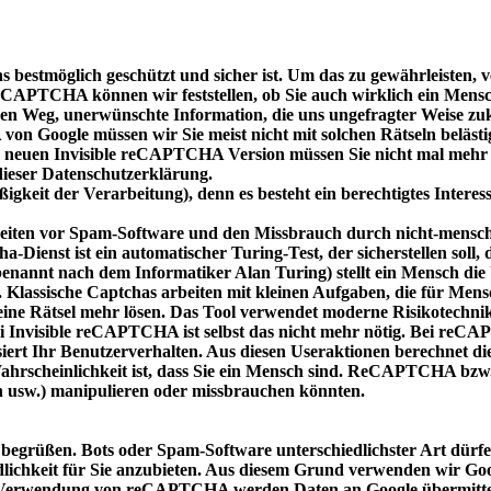
r uns bestmöglich geschützt und sicher ist. Um das zu gewährleis
PTCHA können wir feststellen, ob Sie auch wirklich ein Mensch 
chen Weg, unerwünschte Information, die uns ungefragter Weise 
n Google müssen wir Sie meist nicht mit solchen Rätseln belästigen
der neuen Invisible reCAPTCHA Version müssen Sie nicht mal mehr 
dieser Datenschutzerklärung.
igkeit der Verarbeitung), denn es besteht ein berechtigtes Intere
iten vor Spam-Software und den Missbrauch durch nicht-menschli
a-Dienst ist ein automatischer Turing-Test, der sicherstellen sol
enannt nach dem Informatiker Alan Turing) stellt ein Mensch die
assische Captchas arbeiten mit kleinen Aufgaben, die für Mensch
ine Rätsel mehr lösen. Das Tool verwendet moderne Risikotechni
ei Invisible reCAPTCHA ist selbst das nicht mehr nötig. Bei reCA
iert Ihr Benutzerverhalten. Aus diesen Useraktionen berechnet d
Wahrscheinlichkeit ist, dass Sie ein Mensch sind. ReCAPTCHA b
n usw.) manipulieren oder missbrauchen könnten.
begrüßen. Bots oder Spam-Software unterschiedlichster Art dürfen
dlichkeit für Sie anzubieten. Aus diesem Grund verwenden wir 
die Verwendung von reCAPTCHA werden Daten an Google übermittelt,