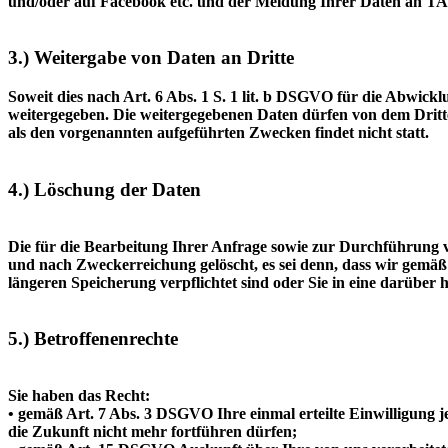
und/oder auf Facebook etc. und der Meldung Ihrer Daten an TA
3.) Weitergabe von Daten an Dritte
Soweit dies nach Art. 6 Abs. 1 S. 1 lit. b DSGVO für die Abwick
weitergegeben. Die weitergegebenen Daten dürfen von dem Dritt
als den vorgenannten aufgeführten Zwecken findet nicht statt.
4.) Löschung der Daten
Die für die Bearbeitung Ihrer Anfrage sowie zur Durchführung
und nach Zweckerreichung gelöscht, es sei denn, dass wir gemäß
längeren Speicherung verpflichtet sind oder Sie in eine darüber 
5.) Betroffenenrechte
Sie haben das Recht:
• gemäß Art. 7 Abs. 3 DSGVO Ihre einmal erteilte Einwilligung je
die Zukunft nicht mehr fortführen dürfen;