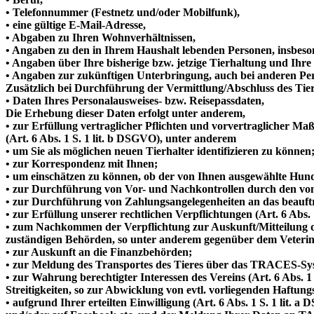
• Telefonnummer (Festnetz und/oder Mobilfunk),
• eine gültige E-Mail-Adresse,
• Abgaben zu Ihren Wohnverhältnissen,
• Angaben zu den in Ihrem Haushalt lebenden Personen, insbeson
• Angaben über Ihre bisherige bzw. jetzige Tierhaltung und Ihre
• Angaben zur zukünftigen Unterbringung, auch bei anderen Per
Zusätzlich bei Durchführung der Vermittlung/Abschluss des Tier
• Daten Ihres Personalausweises- bzw. Reisepassdaten,
Die Erhebung dieser Daten erfolgt unter anderem,
• zur Erfüllung vertraglicher Pflichten und vorvertraglicher M
(Art. 6 Abs. 1 S. 1 lit. b DSGVO), unter anderem
• um Sie als möglichen neuen Tierhalter identifizieren zu können
• zur Korrespondenz mit Ihnen;
• um einschätzen zu können, ob der von Ihnen ausgewählte Hund
• zur Durchführung von Vor- und Nachkontrollen durch den vom
• zur Durchführung von Zahlungsangelegenheiten an das beauftra
• zur Erfüllung unserer rechtlichen Verpflichtungen (Art. 6 Abs.
• zum Nachkommen der Verpflichtung zur Auskunft/Mitteilung 
zuständigen Behörden, so unter anderem gegenüber dem Veteri
• zur Auskunft an die Finanzbehörden;
• zur Meldung des Transportes des Tieres über das TRACES-Sy
• zur Wahrung berechtigter Interessen des Vereins (Art. 6 Abs. 
Streitigkeiten, so zur Abwicklung von evtl. vorliegenden Haft
• aufgrund Ihrer erteilten Einwilligung (Art. 6 Abs. 1 S. 1 lit