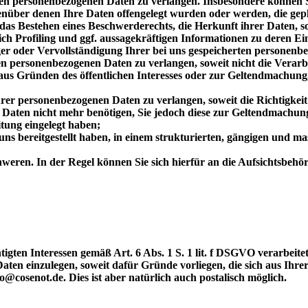
en personenbezogenen Daten zu verlangen. Insbesondere können Si
über denen Ihre Daten offengelegt wurden oder werden, die gepla
s Bestehen eines Beschwerderechts, die Herkunft ihrer Daten, sof
ich Profiling und ggf. aussagekräftigen Informationen zu deren Ei
er oder Vervollständigung Ihrer bei uns gespeicherten personenb
n personenbezogenen Daten zu verlangen, soweit nicht die Verar
g, aus Gründen des öffentlichen Interesses oder zur Geltendmach
r personenbezogenen Daten zu verlangen, soweit die Richtigkeit 
e Daten nicht mehr benötigen, Sie jedoch diese zur Geltendmach
ung eingelegt haben;
s bereitgestellt haben, in einem strukturierten, gängigen und m
eren. In der Regel können Sie sich hierfür an die Aufsichtsbehörd
igten Interessen gemäß Art. 6 Abs. 1 S. 1 lit. f DSGVO verarbei
en einzulegen, soweit dafür Gründe vorliegen, die sich aus Ihre
cosenot.de. Dies ist aber natürlich auch postalisch möglich.