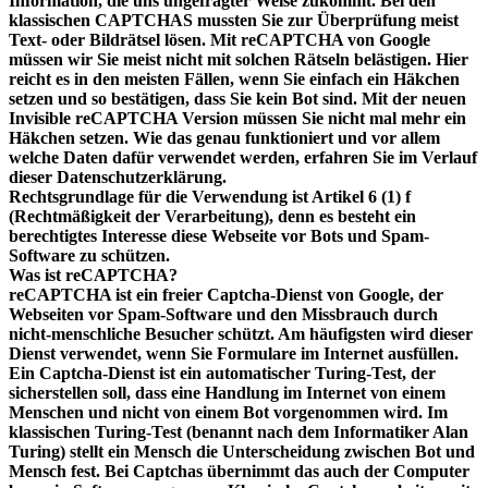
Information, die uns ungefragter Weise zukommt. Bei den
klassischen CAPTCHAS mussten Sie zur Überprüfung meist
Text- oder Bildrätsel lösen. Mit reCAPTCHA von Google
müssen wir Sie meist nicht mit solchen Rätseln belästigen. Hier
reicht es in den meisten Fällen, wenn Sie einfach ein Häkchen
setzen und so bestätigen, dass Sie kein Bot sind. Mit der neuen
Invisible reCAPTCHA Version müssen Sie nicht mal mehr ein
Häkchen setzen. Wie das genau funktioniert und vor allem
welche Daten dafür verwendet werden, erfahren Sie im Verlauf
dieser Datenschutzerklärung.
Rechtsgrundlage für die Verwendung ist Artikel 6 (1) f
(Rechtmäßigkeit der Verarbeitung), denn es besteht ein
berechtigtes Interesse diese Webseite vor Bots und Spam-
Software zu schützen.
Was ist reCAPTCHA?
reCAPTCHA ist ein freier Captcha-Dienst von Google, der
Webseiten vor Spam-Software und den Missbrauch durch
nicht-menschliche Besucher schützt. Am häufigsten wird dieser
Dienst verwendet, wenn Sie Formulare im Internet ausfüllen.
Ein Captcha-Dienst ist ein automatischer Turing-Test, der
sicherstellen soll, dass eine Handlung im Internet von einem
Menschen und nicht von einem Bot vorgenommen wird. Im
klassischen Turing-Test (benannt nach dem Informatiker Alan
Turing) stellt ein Mensch die Unterscheidung zwischen Bot und
Mensch fest. Bei Captchas übernimmt das auch der Computer