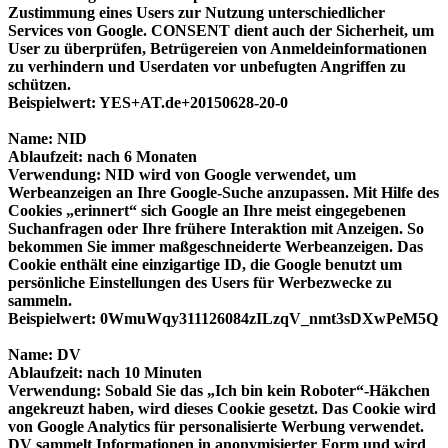
Zustimmung eines Users zur Nutzung unterschiedlicher
Services von Google. CONSENT dient auch der Sicherheit, um
User zu überprüfen, Betrügereien von Anmeldeinformationen
zu verhindern und Userdaten vor unbefugten Angriffen zu
schützen.
Beispielwert: YES+AT.de+20150628-20-0
Name: NID
Ablaufzeit: nach 6 Monaten
Verwendung: NID wird von Google verwendet, um
Werbeanzeigen an Ihre Google-Suche anzupassen. Mit Hilfe des
Cookies „erinnert“ sich Google an Ihre meist eingegebenen
Suchanfragen oder Ihre frühere Interaktion mit Anzeigen. So
bekommen Sie immer maßgeschneiderte Werbeanzeigen. Das
Cookie enthält eine einzigartige ID, die Google benutzt um
persönliche Einstellungen des Users für Werbezwecke zu
sammeln.
Beispielwert: 0WmuWqy311126084zILzqV_nmt3sDXwPeM5Q
Name: DV
Ablaufzeit: nach 10 Minuten
Verwendung: Sobald Sie das „Ich bin kein Roboter“-Häkchen
angekreuzt haben, wird dieses Cookie gesetzt. Das Cookie wird
von Google Analytics für personalisierte Werbung verwendet.
DV sammelt Informationen in anonymisierter Form und wird