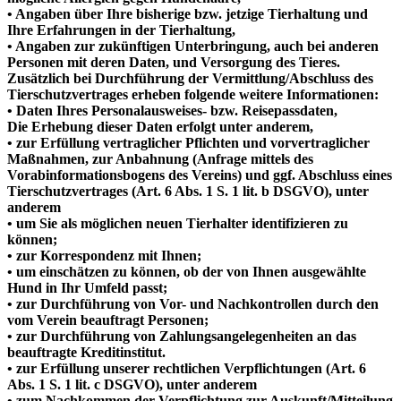
• Angaben über Ihre bisherige bzw. jetzige Tierhaltung und
Ihre Erfahrungen in der Tierhaltung,
• Angaben zur zukünftigen Unterbringung, auch bei anderen
Personen mit deren Daten, und Versorgung des Tieres.
Zusätzlich bei Durchführung der Vermittlung/Abschluss des
Tierschutzvertrages erheben folgende weitere Informationen:
• Daten Ihres Personalausweises- bzw. Reisepassdaten,
Die Erhebung dieser Daten erfolgt unter anderem,
• zur Erfüllung vertraglicher Pflichten und vorvertraglicher
Maßnahmen, zur Anbahnung (Anfrage mittels des
Vorabinformationsbogens des Vereins) und ggf. Abschluss eines
Tierschutzvertrages (Art. 6 Abs. 1 S. 1 lit. b DSGVO), unter
anderem
• um Sie als möglichen neuen Tierhalter identifizieren zu
können;
• zur Korrespondenz mit Ihnen;
• um einschätzen zu können, ob der von Ihnen ausgewählte
Hund in Ihr Umfeld passt;
• zur Durchführung von Vor- und Nachkontrollen durch den
vom Verein beauftragt Personen;
• zur Durchführung von Zahlungsangelegenheiten an das
beauftragte Kreditinstitut.
• zur Erfüllung unserer rechtlichen Verpflichtungen (Art. 6
Abs. 1 S. 1 lit. c DSGVO), unter anderem
• zum Nachkommen der Verpflichtung zur Auskunft/Mitteilung