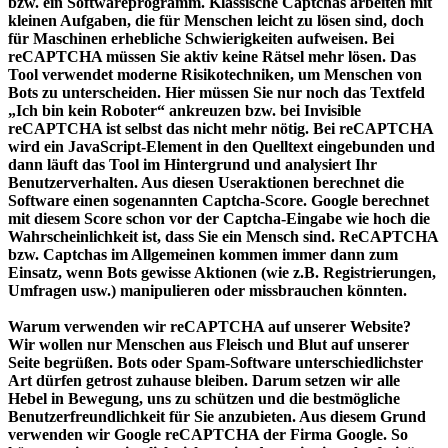
bzw. ein Softwareprogramm. Klassische Captchas arbeiten mit
kleinen Aufgaben, die für Menschen leicht zu lösen sind, doch
für Maschinen erhebliche Schwierigkeiten aufweisen. Bei
reCAPTCHA müssen Sie aktiv keine Rätsel mehr lösen. Das
Tool verwendet moderne Risikotechniken, um Menschen von
Bots zu unterscheiden. Hier müssen Sie nur noch das Textfeld
„Ich bin kein Roboter“ ankreuzen bzw. bei Invisible
reCAPTCHA ist selbst das nicht mehr nötig. Bei reCAPTCHA
wird ein JavaScript-Element in den Quelltext eingebunden und
dann läuft das Tool im Hintergrund und analysiert Ihr
Benutzerverhalten. Aus diesen Useraktionen berechnet die
Software einen sogenannten Captcha-Score. Google berechnet
mit diesem Score schon vor der Captcha-Eingabe wie hoch die
Wahrscheinlichkeit ist, dass Sie ein Mensch sind. ReCAPTCHA
bzw. Captchas im Allgemeinen kommen immer dann zum
Einsatz, wenn Bots gewisse Aktionen (wie z.B. Registrierungen,
Umfragen usw.) manipulieren oder missbrauchen könnten.
Warum verwenden wir reCAPTCHA auf unserer Website?
Wir wollen nur Menschen aus Fleisch und Blut auf unserer
Seite begrüßen. Bots oder Spam-Software unterschiedlichster
Art dürfen getrost zuhause bleiben. Darum setzen wir alle
Hebel in Bewegung, uns zu schützen und die bestmögliche
Benutzerfreundlichkeit für Sie anzubieten. Aus diesem Grund
verwenden wir Google reCAPTCHA der Firma Google. So