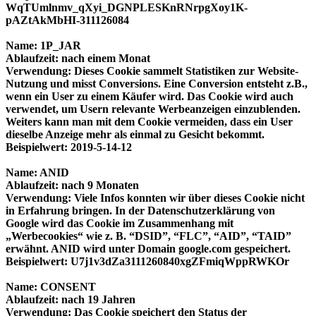
WqTUmlnmv_qXyi_DGNPLESKnRNrpgXoy1K-
pAZtAkMbHI-311126084
Name: 1P_JAR
Ablaufzeit: nach einem Monat
Verwendung: Dieses Cookie sammelt Statistiken zur Website-
Nutzung und misst Conversions. Eine Conversion entsteht z.B.,
wenn ein User zu einem Käufer wird. Das Cookie wird auch
verwendet, um Usern relevante Werbeanzeigen einzublenden.
Weiters kann man mit dem Cookie vermeiden, dass ein User
dieselbe Anzeige mehr als einmal zu Gesicht bekommt.
Beispielwert: 2019-5-14-12
Name: ANID
Ablaufzeit: nach 9 Monaten
Verwendung: Viele Infos konnten wir über dieses Cookie nicht
in Erfahrung bringen. In der Datenschutzerklärung von
Google wird das Cookie im Zusammenhang mit
„Werbecookies“ wie z. B. “DSID”, “FLC”, “AID”, “TAID”
erwähnt. ANID wird unter Domain google.com gespeichert.
Beispielwert: U7j1v3dZa3111260840xgZFmiqWppRWKOr
Name: CONSENT
Ablaufzeit: nach 19 Jahren
Verwendung: Das Cookie speichert den Status der