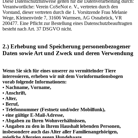
Diese Datenschutzhinweise gelten für die Datenverarbeitung durch:
Verantwortliche: Verein CoSeNot e. V., vertreten durch den
Vorstand, dieser vertreten durch die 1. Vorsitzende Frau Melanie
Wege, Kleinenvörde 7, 31606 Warmsen, AG Osnabrück, VR
200477. Eine Pflicht zur Bestellung eines Datenschutzbeauftragten
besteht nach Art. 37 DSGVO nicht.
2.) Erhebung und Speicherung personenbezogener
Daten sowie Art und Zweck und deren
Verwendung
Wenn Sie sich für eines unserer zu vermittelnder Tiere
interessieren, erheben wir mit dem Vorinformationsbogen
vorab folgende Informationen:
• Nachname, Vorname,
• Anschrift,
• Alter,
• Beruf,
• Telefonnummer (Festnetz und/oder Mobilfunk),
• eine gültige E-Mail-Adresse,
• Abgaben zu Ihren Wohnverhältnissen,
• Angaben zu den in Ihrem Haushalt lebenden Personen,
insbesondere auch das Alter aller Familienangehörigen,
mögliche Allergien gegen Hundehaare,