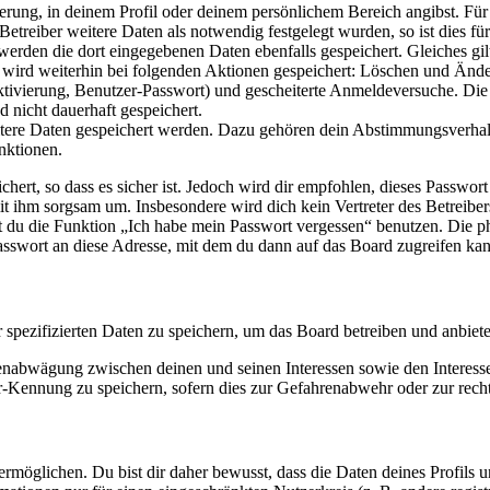
ierung, in deinem Profil oder deinem persönlichem Bereich angibst. Für
reiber weitere Daten als notwendig festgelegt wurden, so ist dies für 
 werden die dort eingegebenen Daten ebenfalls gespeichert. Gleiches gi
e wird weiterhin bei folgenden Aktionen gespeichert: Löschen und Änd
ktivierung, Benutzer-Passwort) und gescheiterte Anmeldeversuche. D
d nicht dauerhaft gespeichert.
eitere Daten gespeichert werden. Dazu gehören dein Abstimmungsverhal
nktionen.
ert, so dass es sicher ist. Jedoch wird dir empfohlen, dieses Passwor
it ihm sorgsam um. Insbesondere wird dich kein Vertreter des Betreibe
nst du die Funktion „Ich habe mein Passwort vergessen“ benutzen. Di
asswort an diese Adresse, mit dem du dann auf das Board zugreifen kan
r spezifizierten Daten zu speichern, um das Board betreiben und anbiet
ssenabwägung zwischen deinen und seinen Interessen sowie den Interes
-Kennung zu speichern, sofern dies zur Gefahrenabwehr oder zur recht
möglichen. Du bist dir daher bewusst, dass die Daten deines Profils und