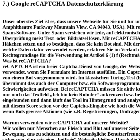
7.) Google reCAPTCHA Datenschutzerklärung
Unser oberstes Ziel ist es, dass unsere Webseite für Sie und fü
Amphitheatre Parkway Mountain View, CA 94043, USA). Mit reCA
Spam-Software. Unter Spam verstehen wir jede, auf elektronis
Überprüfung meist Text- oder Bildrätsel lösen. Mit reCAPTCHA vo
Häkchen setzen und so bestätigen, dass Sie kein Bot sind. Mit 
welche Daten dafür verwendet werden, erfahren Sie im Verlauf 
Rechtsgrundlage für die Verwendung ist Artikel 6 (1) f (Rechtmäß
Was ist reCAPTCHA?
reCAPTCHA ist ein freier Captcha-Dienst von Google, der Webse
verwendet, wenn Sie Formulare im Internet ausfüllen. Ein Captch
von einem Bot vorgenommen wird. Im klassischen Turing-Test (b
übernimmt das auch der Computer bzw. ein Softwareprogramm. Kl
Schwierigkeiten aufweisen. Bei reCAPTCHA müssen Sie aktiv ke
nur noch das Textfeld „Ich bin kein Roboter“ ankreuzen bzw. b
eingebunden und dann läuft das Tool im Hintergrund und analys
mit diesem Score schon vor der Captcha-Eingabe wie hoch die 
wenn Bots gewisse Aktionen (wie z.B. Registrierungen, Umfrage
Warum verwenden wir reCAPTCHA auf unserer Website?
Wir wollen nur Menschen aus Fleisch und Blut auf unserer Seite 
Bewegung, uns zu schützen und die bestmögliche Benutzerfreun
sicher sein, dass wir eine „botfreie“ Webseite bleiben. Durch 