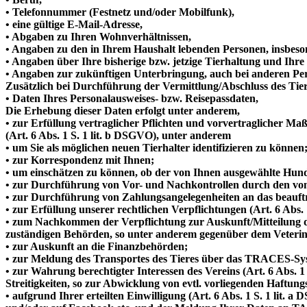
• Telefonnummer (Festnetz und/oder Mobilfunk),
• eine gültige E-Mail-Adresse,
• Abgaben zu Ihren Wohnverhältnissen,
• Angaben zu den in Ihrem Haushalt lebenden Personen, insbeson
• Angaben über Ihre bisherige bzw. jetzige Tierhaltung und Ihre
• Angaben zur zukünftigen Unterbringung, auch bei anderen Per
Zusätzlich bei Durchführung der Vermittlung/Abschluss des Tier
• Daten Ihres Personalausweises- bzw. Reisepassdaten,
Die Erhebung dieser Daten erfolgt unter anderem,
• zur Erfüllung vertraglicher Pflichten und vorvertraglicher M
(Art. 6 Abs. 1 S. 1 lit. b DSGVO), unter anderem
• um Sie als möglichen neuen Tierhalter identifizieren zu können
• zur Korrespondenz mit Ihnen;
• um einschätzen zu können, ob der von Ihnen ausgewählte Hund
• zur Durchführung von Vor- und Nachkontrollen durch den vom
• zur Durchführung von Zahlungsangelegenheiten an das beauftra
• zur Erfüllung unserer rechtlichen Verpflichtungen (Art. 6 Abs.
• zum Nachkommen der Verpflichtung zur Auskunft/Mitteilung 
zuständigen Behörden, so unter anderem gegenüber dem Veteri
• zur Auskunft an die Finanzbehörden;
• zur Meldung des Transportes des Tieres über das TRACES-Sy
• zur Wahrung berechtigter Interessen des Vereins (Art. 6 Abs. 
Streitigkeiten, so zur Abwicklung von evtl. vorliegenden Haft
• aufgrund Ihrer erteilten Einwilligung (Art. 6 Abs. 1 S. 1 lit