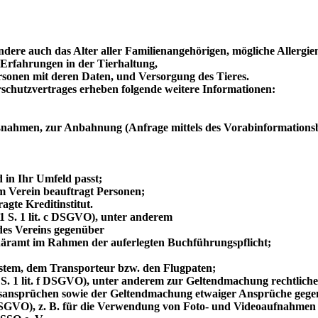
dere auch das Alter aller Familienangehörigen, mögliche Allergi
 Erfahrungen in der Tierhaltung,
sonen mit deren Daten, und Versorgung des Tieres.
schutzvertrages erheben folgende weitere Informationen:
aßnahmen, zur Anbahnung (Anfrage mittels des Vorabinformationsbo
;
 in Ihr Umfeld passt;
 Verein beauftragt Personen;
gte Kreditinstitut.
 1 S. 1 lit. c DSGVO), unter anderem
des Vereins gegenüber
näramt im Rahmen der auferlegten Buchführungspflicht;
stem, dem Transporteur bzw. den Flugpaten;
1 S. 1 lit. f DSGVO), unter anderem zur Geltendmachung rechtlich
ungsansprüchen sowie der Geltendmachung etwaiger Ansprüche gegen
. a DSGVO), z. B. für die Verwendung von Foto- und Videoaufnahmen