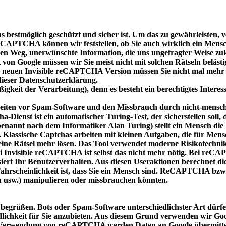
r uns bestmöglich geschützt und sicher ist. Um das zu gewährleis
PTCHA können wir feststellen, ob Sie auch wirklich ein Mensch 
chen Weg, unerwünschte Information, die uns ungefragter Weise 
n Google müssen wir Sie meist nicht mit solchen Rätseln belästigen
der neuen Invisible reCAPTCHA Version müssen Sie nicht mal mehr 
dieser Datenschutzerklärung.
igkeit der Verarbeitung), denn es besteht ein berechtigtes Intere
iten vor Spam-Software und den Missbrauch durch nicht-menschli
a-Dienst ist ein automatischer Turing-Test, der sicherstellen sol
enannt nach dem Informatiker Alan Turing) stellt ein Mensch die
assische Captchas arbeiten mit kleinen Aufgaben, die für Mensch
ine Rätsel mehr lösen. Das Tool verwendet moderne Risikotechni
ei Invisible reCAPTCHA ist selbst das nicht mehr nötig. Bei reCA
iert Ihr Benutzerverhalten. Aus diesen Useraktionen berechnet d
Wahrscheinlichkeit ist, dass Sie ein Mensch sind. ReCAPTCHA b
n usw.) manipulieren oder missbrauchen könnten.
begrüßen. Bots oder Spam-Software unterschiedlichster Art dürfen
dlichkeit für Sie anzubieten. Aus diesem Grund verwenden wir 
die Verwendung von reCAPTCHA werden Daten an Google übermittelt,