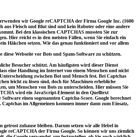
ten, verwenden wir Google reCAPTCHA der Firma Google Inc. (1600
aus Fleisch und Blut sind und kein Roboter oder eine andere
zukommt. Bei den klassischen CAPTCHAS mussten Sie zur
. Hier reicht es in den meisten Fällen, wenn Sie einfach ein
ein Häkchen setzen. Wie das genau funktioniert und vor allem
sse diese Webseite vor Bots und Spam-Software zu schützen.
che Besucher schützt. Am häufigsten wird dieser Dienst
l, dass eine Handlung im Internet von einem Menschen und nicht
 Unterscheidung zwischen Bot und Mensch fest. Bei Captchas
en leicht zu lösen sind, doch für Maschinen erhebliche
ken, um Menschen von Bots zu unterscheiden. Hier müssen Sie
PTCHA wird ein JavaScript-Element in den Quelltext
ie Software einen sogenannten Captcha-Score. Google berechnet
zw. Captchas im Allgemeinen kommen immer dann zum Einsatz,
 getrost zuhause bleiben. Darum setzen wir alle Hebel in
Google reCAPTCHA der Firma Google. So können wir uns ziemlich
 die Google verwendet, um festzustellen, ob Sie auch wirklich