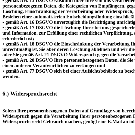
• gemäß Art. 15 DSGVO Auskunft über Ihre von uns verarbeitet
personenbezogenen Daten, die Kategorien von Empfängern, gegen
Löschung, Einschränkung der Verarbeitung oder Widerspruch, da
Bestehen einer automatisierten Entscheidungsfindung einschließl
• gemäß Art. 16 DSGVO unverzüglich die Berichtigung unrichtig
• gemäß Art. 17 DSGVO die Löschung Ihrer bei uns gespeicherte
und Information, zur Erfüllung einer rechtlichen Verpflichtun
erforderlich ist;
• gemäß Art. 18 DSGVO die Einschränkung der Verarbeitung Ihre
unrechtmäßig ist, Sie aber deren Löschung ablehnen und wir di
oder Sie gemäß Art. 21 DSGVO Widerspruch gegen die Verarbeit
• gemäß Art. 20 DSGVO Ihre personenbezogenen Daten, die Sie un
einen anderen Verantwortlichen zu verlangen und
• gemäß Art. 77 DSGVO sich bei einer Aufsichtsbehörde zu beschw
wenden.
6.) Widerspruchsrecht
Sofern Ihre personenbezogenen Daten auf Grundlage von berecht
Widerspruch gegen die Verarbeitung Ihrer personenbezogenen Dat
Widerspruchsrecht Gebrauch machen, genügt eine E-Mail an info@