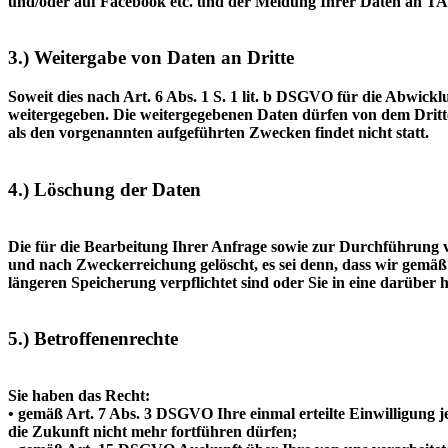
und/oder auf Facebook etc. und der Meldung Ihrer Daten an TA
3.) Weitergabe von Daten an Dritte
Soweit dies nach Art. 6 Abs. 1 S. 1 lit. b DSGVO für die Abwick
weitergegeben. Die weitergegebenen Daten dürfen von dem Dritt
als den vorgenannten aufgeführten Zwecken findet nicht statt.
4.) Löschung der Daten
Die für die Bearbeitung Ihrer Anfrage sowie zur Durchführung
und nach Zweckerreichung gelöscht, es sei denn, dass wir gemäß
längeren Speicherung verpflichtet sind oder Sie in eine darüber 
5.) Betroffenenrechte
Sie haben das Recht:
• gemäß Art. 7 Abs. 3 DSGVO Ihre einmal erteilte Einwilligung je
die Zukunft nicht mehr fortführen dürfen;