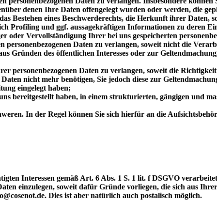
en personenbezogenen Daten zu verlangen. Insbesondere können Si
über denen Ihre Daten offengelegt wurden oder werden, die gepla
s Bestehen eines Beschwerderechts, die Herkunft ihrer Daten, sof
ich Profiling und ggf. aussagekräftigen Informationen zu deren Ei
er oder Vervollständigung Ihrer bei uns gespeicherten personenb
n personenbezogenen Daten zu verlangen, soweit nicht die Verar
g, aus Gründen des öffentlichen Interesses oder zur Geltendmach
r personenbezogenen Daten zu verlangen, soweit die Richtigkeit 
e Daten nicht mehr benötigen, Sie jedoch diese zur Geltendmach
ung eingelegt haben;
s bereitgestellt haben, in einem strukturierten, gängigen und m
eren. In der Regel können Sie sich hierfür an die Aufsichtsbehörd
igten Interessen gemäß Art. 6 Abs. 1 S. 1 lit. f DSGVO verarbei
en einzulegen, soweit dafür Gründe vorliegen, die sich aus Ihre
cosenot.de. Dies ist aber natürlich auch postalisch möglich.