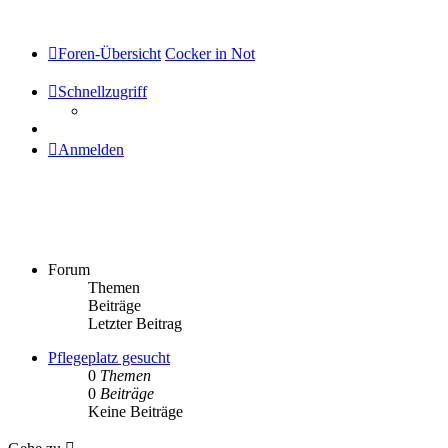
Foren-Übersicht
Cocker in Not
Schnellzugriff
Anmelden
Cocker in Not
Forum
Themen
Beiträge
Letzter Beitrag
Pflegeplatz gesucht
0
Themen
0
Beiträge
Keine Beiträge