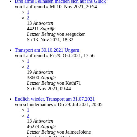
Drei arme Fellnasen machen sich auf ins Glück
von
Lauffreund
»
Mi 10. Nov 2021, 20:54
1
2
13
Antworten
44211
Zugriffe
Letzter Beitrag
von
seegucker
Sa 13. Nov 2021, 18:32
Transport am 30.10.2021 Ungarn
von
Lauffreund
»
Fr 29. Okt 2021, 17:56
1
2
19
Antworten
38600
Zugriffe
Letzter Beitrag
von
Kathi71
Sa 6. Nov 2021, 09:44
Endlich wieder, Transport am 31.07.2021
von
schinderhannes
»
Do 29. Jul 2021, 20:05
1
2
13
Antworten
46279
Zugriffe
Letzter Beitrag
von
JaimeeJolene