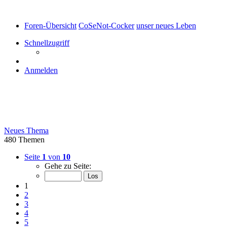
Foren-Übersicht
CoSeNot-Cocker
unser neues Leben
Schnellzugriff
Anmelden
unser neues Leben
Neues Thema
480 Themen
Seite
1
von
10
Gehe zu Seite:
1
2
3
4
5