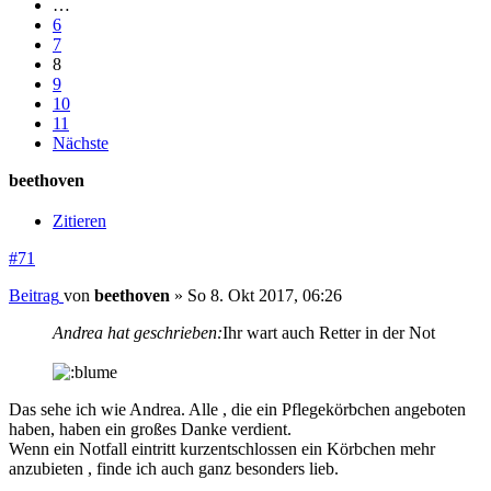
…
6
7
8
9
10
11
Nächste
beethoven
Zitieren
#71
Beitrag
von
beethoven
»
So 8. Okt 2017, 06:26
Andrea hat geschrieben:
Ihr wart auch Retter in der Not
Das sehe ich wie Andrea. Alle , die ein Pflegekörbchen angeboten
haben, haben ein großes Danke verdient.
Wenn ein Notfall eintritt kurzentschlossen ein Körbchen mehr
anzubieten , finde ich auch ganz besonders lieb.